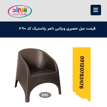
قیمت مبل حصیری ویلایی ناصر پلاستیک کد 890