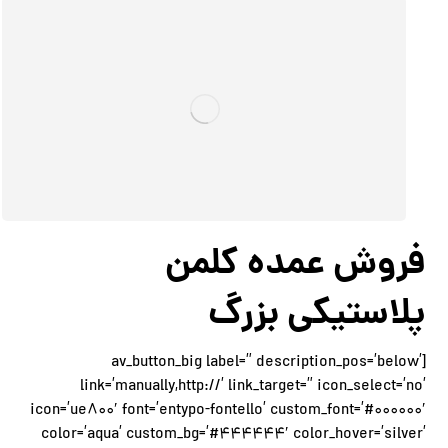
فروش عمده کلمن
پلاستیکی بزرگ
[av_button_big label=” description_pos=’below’
link=’manually,http://’ link_target=” icon_select=’no’
icon=’ue800′ font=’entypo-fontello’ custom_font=’#000000′
color=’aqua’ custom_bg=’#444444′ color_hover=’silver’