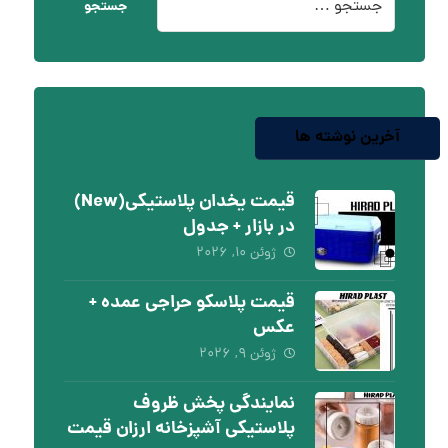
جستجو
آخرین نوشته ها
قیمت یخدان پلاستیکی(New)
در بازار + جدول
ژوئن ۱۰, ۲۰۲۶
قیمت پلاسکو حراجی عمده +
عکس
ژوئن ۹, ۲۰۲۶
نمایندگی پخش ظروف
پلاستیکی آشپزخانه ارزان قیمت