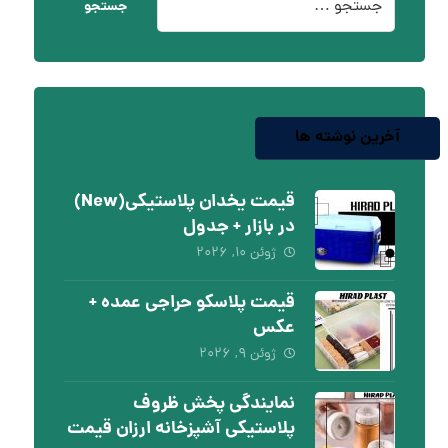
جستجو
آخرین نوشته ها
قیمت یخدان پلاستیکی(New)
در بازار + جدول
ژوئن ۱۰, ۲۰۲۶
قیمت پلاسکو حراجی عمده +
عکس
ژوئن ۹, ۲۰۲۶
نمایندگی پخش ظروف
پلاستیکی آشپزخانه ارزان قیمت