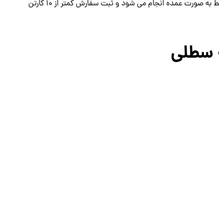
custom_bg_hover=’#444444′ admin_preview_bg=”]فروش فقط به صورت عمده انجام می شود و ثبت سفارش کمتر از 10 کارتن
ه سطلی