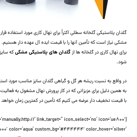
گلدان پلاستیکی گلخانه سطلی اکثراً برای نهال کاری مورد استفاده قرا
مشکی نیاز است که تأمین آنها را با قیمت ایده آل عهده دار هستیم.
گلدان های پلاستیکی مشکی
برای نهال کاری در گلخانه ها از
که سایز 
شود.
در واقع به نسبت ریشه هر گل و گیاهی گلدان سایز مناسب مورد استفاد
به همین دلیل برای عزیزانی که در کار پرورش نهال مشغول به فعالیت 
با قیمت تخفیف دار عرضه می کنیم که تأمین در کمترین زمان خواهد ب
=’manually,http://’ link_target=” icon_select=’no’ icon=’ue800′
0000′ color=’aqua’ custom_bg=’#444444′ color_hover=’silver’