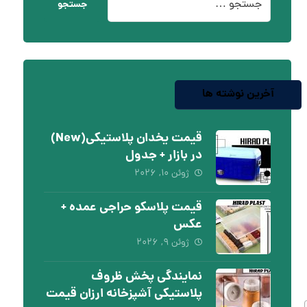
جستجو
آخرین نوشته ها
قیمت یخدان پلاستیکی(New)
در بازار + جدول
ژوئن ۱۰, ۲۰۲۶
قیمت پلاسکو حراجی عمده +
عکس
ژوئن ۹, ۲۰۲۶
نمایندگی پخش ظروف
پلاستیکی آشپزخانه ارزان قیمت