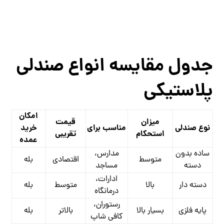
جدول مقایسه انواع صندلی
پلاستیکی
امکان
میزان
قیمت
نوع صندلی
مناسب برای
خرید
استحکام
تقریبی
عمده
ساده بدون
مدارس،
متوسط
اقتصادی
بله
دسته
مساجد
ادارات،
دسته‌ دار
بالا
متوسط
بله
درمانگاه
رستوران،
پایه فلزی
بسیار بالا
بالاتر
بله
کافی ‌شاپ