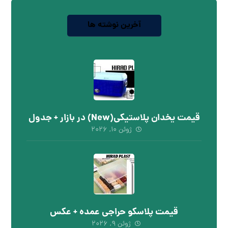
آخرین نوشته ها
قیمت یخدان پلاستیکی(New) در بازار + جدول
ژوئن ۱۰, ۲۰۲۶
قیمت پلاسکو حراجی عمده + عکس
ژوئن ۹, ۲۰۲۶