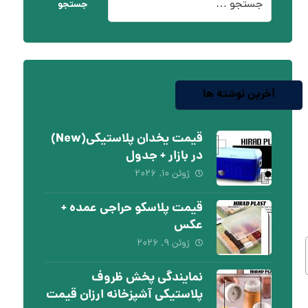
جستجو
آخرین نوشته ها
قیمت یخدان پلاستیکی(New)
در بازار + جدول
ژوئن ۱۰, ۲۰۲۶
قیمت پلاسکو حراجی عمده +
عکس
ژوئن ۹, ۲۰۲۶
نمایندگی پخش ظروف
پلاستیکی آشپزخانه ارزان قیمت