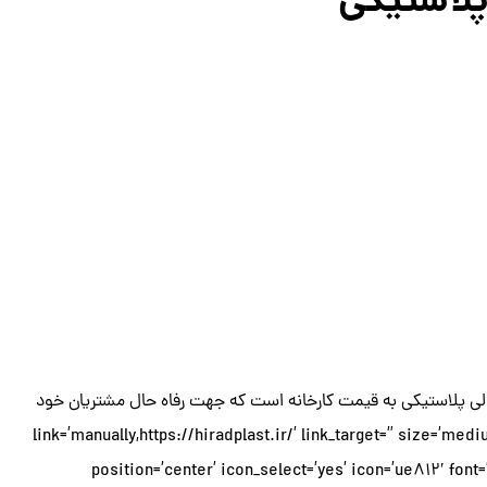
لاستیکی
 میز و صندلی پلاستیکی به قیمت کارخانه است که جهت رفاه حال مشتریان خود
لازم برای خرید حضوری و غیرحضوری را فراهم نموده است.’ link=’manually,https://hiradplast.ir/’ link_target=” size=’medium’
position=’center’ icon_select=’yes’ icon=’ue812′ fo