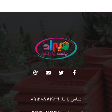
09120871931
تماس با ما: