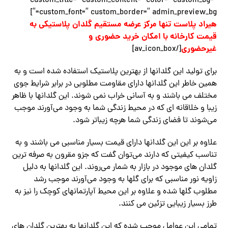
custom_title=” custom_content=” color=” custom_bg=”
custom_font=” custom_border=” admin_preview_bg=”]
هیراد پلاست تنها مرکز عرضه مستقیم گلدان پلاستیکی به
قیمت کارخانه با امکان خرید حضوری و
غیرحضوری
[/av_icon_box]
برای تولید این گلدانها از بهترین پلاستیک استفاده شده است و به
همین خاطر این گلدانها دارای مقاومت مطلوبی در برابر شرایط جوی
مختلف می باشند و به آسانی خراب نمی شوند. این گلدانها با ظاهر
زیبا و خلاقانه ای که در محیط زندگی شما به وجود می‌آورند موجب
می‌شوند تا فضای زندگی شما هرچه زیباتر شود.
علاوه بر این این گلدانها دارای قیمت بسیار مناسبی می باشند و به
تناسب کیفیتی که دارند می‌توان گفت که جزو مقرون به صرفه ترین
گلدان های موجود در بازار به شمار می‌روند. این گلدانها به دلیل
زاویه نور مناسبی که برای گلها به وجود می‌آورند موجب رشد
مطلوب گلها شده و علاوه بر این محیط آپارتمانهای کوچک را نیز به
طرز بسیار زیبایی تزئین می کنند.
تمامی این عوامل موجب شده که این گلدانها به بهترین گلدان های