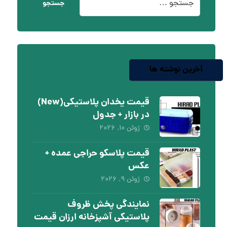
جستجو
آخرین نوشته ها
قیمت یخدان پلاستیکی(New)
در بازار + جدول
ژوئن ۱۰, ۲۰۲۶
قیمت پلاسکو حراجی عمده +
عکس
ژوئن ۹, ۲۰۲۶
نمایندگی پخش ظروف
پلاستیکی آشپزخانه ارزان قیمت