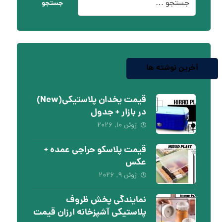
جستجو
آخرین نوشته ها
قیمت یخدان پلاستیکی(New)
در بازار + جدول
ژوئن ۱۰, ۲۰۲۶
قیمت پلاسکو حراجی عمده +
عکس
ژوئن ۹, ۲۰۲۶
نمایندگی پخش ظروف
پلاستیکی آشپزخانه ارزان قیمت