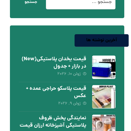
جستجو
آخرین نوشته ها
قیمت یخدان پلاستیکی(New)
در بازار + جدول
ژوئن ۱۰, ۲۰۲۶
قیمت پلاسکو حراجی عمده +
عکس
ژوئن ۹, ۲۰۲۶
نمایندگی پخش ظروف
پلاستیکی آشپزخانه ارزان قیمت