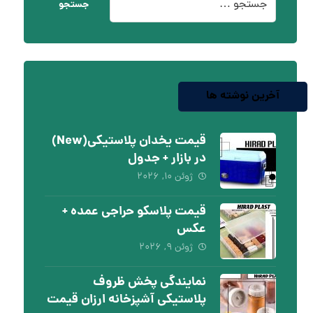
جستجو
آخرین نوشته ها
قیمت یخدان پلاستیکی(New)
در بازار + جدول
ژوئن ۱۰, ۲۰۲۶
قیمت پلاسکو حراجی عمده +
عکس
ژوئن ۹, ۲۰۲۶
نمایندگی پخش ظروف
پلاستیکی آشپزخانه ارزان قیمت