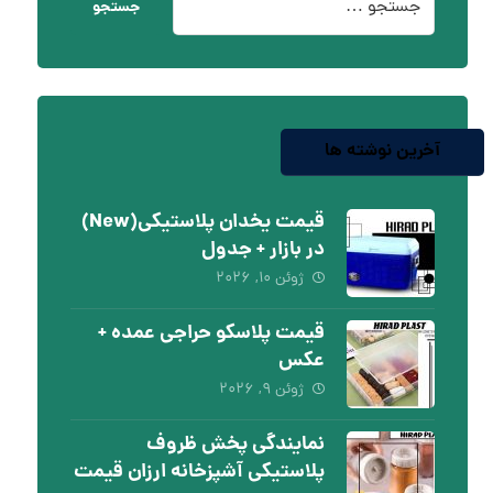
جستجو
آخرین نوشته ها
قیمت یخدان پلاستیکی(New)
در بازار + جدول
ژوئن ۱۰, ۲۰۲۶
قیمت پلاسکو حراجی عمده +
عکس
ژوئن ۹, ۲۰۲۶
نمایندگی پخش ظروف
پلاستیکی آشپزخانه ارزان قیمت