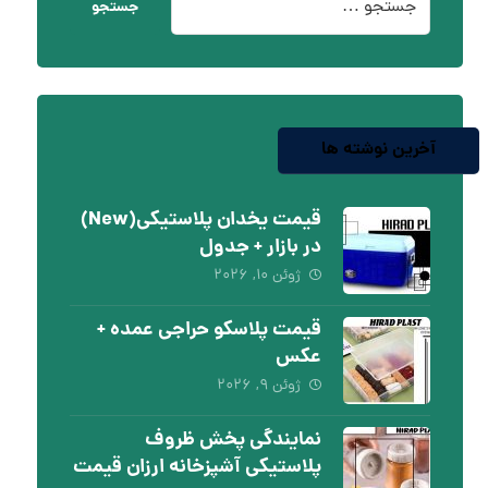
جستجو
آخرین نوشته ها
قیمت یخدان پلاستیکی(New)
در بازار + جدول
ژوئن ۱۰, ۲۰۲۶
قیمت پلاسکو حراجی عمده +
عکس
ژوئن ۹, ۲۰۲۶
نمایندگی پخش ظروف
پلاستیکی آشپزخانه ارزان قیمت