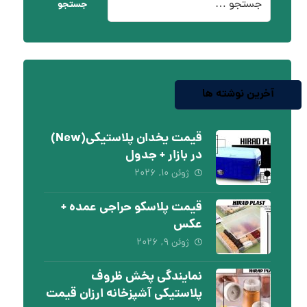
جستجو
آخرین نوشته ها
قیمت یخدان پلاستیکی(New)
در بازار + جدول
ژوئن ۱۰, ۲۰۲۶
قیمت پلاسکو حراجی عمده +
عکس
ژوئن ۹, ۲۰۲۶
نمایندگی پخش ظروف
پلاستیکی آشپزخانه ارزان قیمت