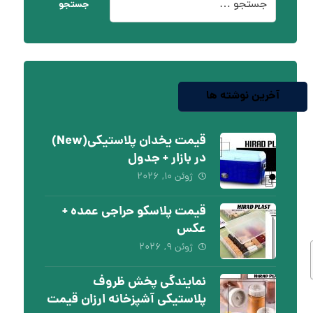
جستجو
آخرین نوشته ها
قیمت یخدان پلاستیکی(New)
در بازار + جدول
ژوئن ۱۰, ۲۰۲۶
قیمت پلاسکو حراجی عمده +
عکس
ژوئن ۹, ۲۰۲۶
نمایندگی پخش ظروف
پلاستیکی آشپزخانه ارزان قیمت