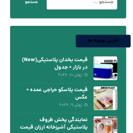
جستجو
آخرین نوشته ها
قیمت یخدان پلاستیکی(New)
در بازار + جدول
ژوئن ۱۰, ۲۰۲۶
قیمت پلاسکو حراجی عمده +
عکس
ژوئن ۹, ۲۰۲۶
نمایندگی پخش ظروف
پلاستیکی آشپزخانه ارزان قیمت