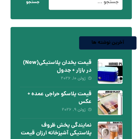
جستجو
آخرین نوشته ها
قیمت یخدان پلاستیکی(New)
در بازار + جدول
ژوئن ۱۰, ۲۰۲۶
قیمت پلاسکو حراجی عمده +
عکس
ژوئن ۹, ۲۰۲۶
نمایندگی پخش ظروف
پلاستیکی آشپزخانه ارزان قیمت