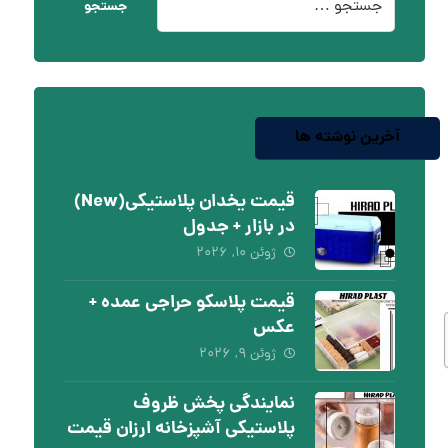
جستجو
آخرین نوشته ها
قیمت یخدان پلاستیکی(New)
در بازار + جدول
ژوئن ۱۰, ۲۰۲۶
قیمت پلاسکو حراجی عمده +
عکس
ژوئن ۹, ۲۰۲۶
نمایندگی پخش ظروف
پلاستیکی آشپزخانه ارزان قیمت