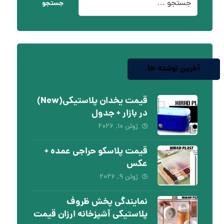
جستجو
آخرین نوشته ها
قیمت یخدان پلاستیکی(New)
در بازار + جدول
ژوئن ۱۰, ۲۰۲۶
قیمت پلاسکو حراجی عمده +
عکس
ژوئن ۹, ۲۰۲۶
نمایندگی پخش ظروف
پلاستیکی آشپزخانه ارزان قیمت