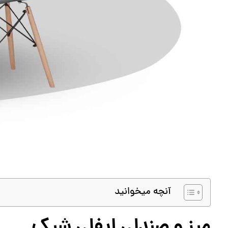
آنچه میخوانید
میز و صندلی ایفلی شیک