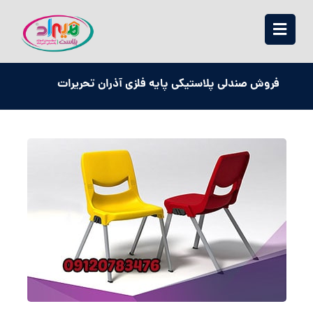
فروش صندلی پلاستیکی پایه فلزی آذران تحریرات