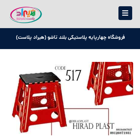
فروشگاه چهارپایه پلاستیکی بلند تاشو (هیراد پلاست)