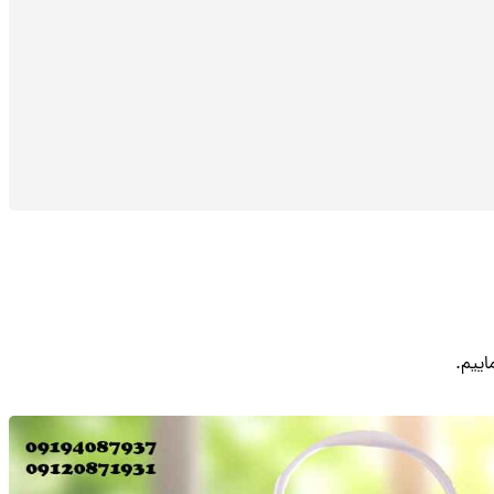
اییم.