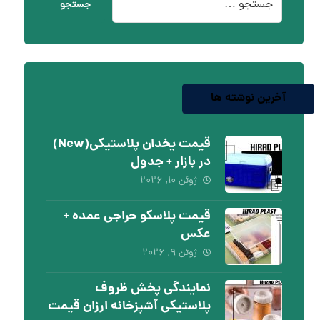
جستجو
آخرین نوشته ها
قیمت یخدان پلاستیکی(New)
در بازار + جدول
ژوئن ۱۰, ۲۰۲۶
قیمت پلاسکو حراجی عمده +
عکس
ژوئن ۹, ۲۰۲۶
نمایندگی پخش ظروف
پلاستیکی آشپزخانه ارزان قیمت