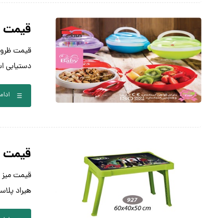
قیمت ظ
قیمت ظروف 
دستیابی ا
ادام
قیمت می
هیراد پلاس