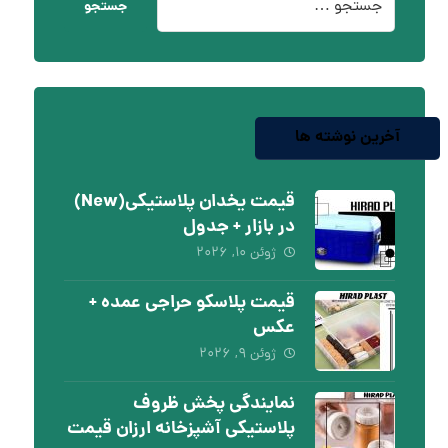
جستجو
آخرین نوشته ها
قیمت یخدان پلاستیکی(New)
در بازار + جدول
ژوئن ۱۰, ۲۰۲۶
قیمت پلاسکو حراجی عمده +
عکس
ژوئن ۹, ۲۰۲۶
نمایندگی پخش ظروف
پلاستیکی آشپزخانه ارزان قیمت