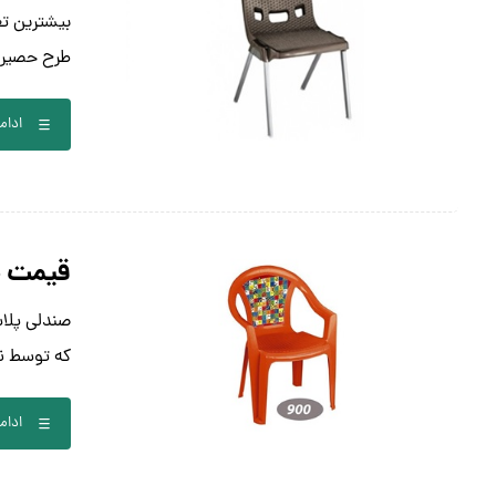
بیشترین تع
طرح حصیری 
ادام
قیمت ص
که توسط نا
ادام