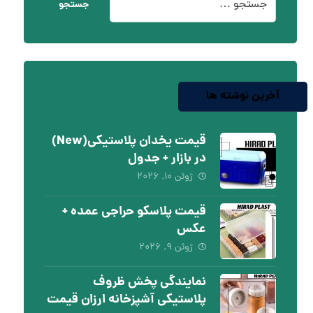
جستجو
آخرین نوشته ها
قیمت یخدان پلاستیکی(New)
در بازار + جدول
ژوئن ۱۰, ۲۰۲۶
قیمت پلاسکو حراجی عمده +
عکس
ژوئن ۹, ۲۰۲۶
نمایندگی پخش ظروف
پلاستیکی آشپزخانه ارزان قیمت