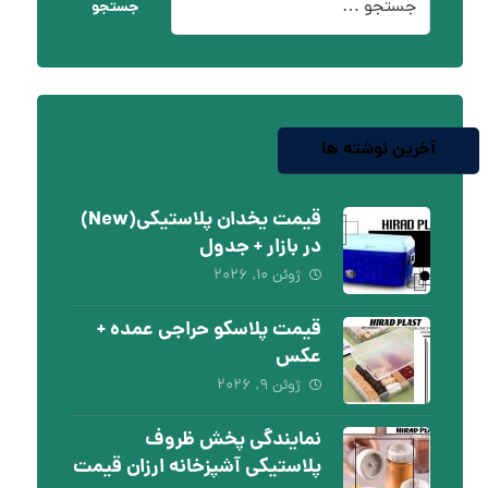
جستجو
آخرین نوشته ها
قیمت یخدان پلاستیکی(New)
در بازار + جدول
ژوئن ۱۰, ۲۰۲۶
قیمت پلاسکو حراجی عمده +
عکس
ژوئن ۹, ۲۰۲۶
نمایندگی پخش ظروف
پلاستیکی آشپزخانه ارزان قیمت