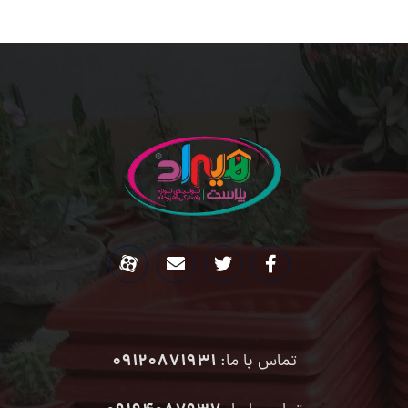
09120871931
تماس با ما: