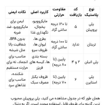
نوع
کد
مقاومت
کاربرد اصلی
نکات ایمنی
پلاستیک
بازیافت
حرارتی
مایکروویو،
ایمن برای
پلی
تا ۱۲۰ درجه
5
یخچال،
مایکروویو، ضد
‌پروپیلن
سانتی ‌گراد
نگهداری غذا
ضربه
بطری‌ ها،
بدون BPA،
تا ۱۰۰ درجه
تریتان
ندارد
لیوان ‌ها،
شفافیت بالا
سانتی ‌گراد
ظروف سرو
مثل شیشه
بسته ‌بندی
مناسب برای
پایین (تا
پلی ‌اتیلن
۲ و ۴
‌ها، کیسه ‌های
انجماد، نه برای
۸۰ درجه)
فریزر
حرارت مستقیم
شکننده،
پلی
پایین (تا
ظروف یکبار
۶
مناسب برای
‌استایرن
۷۰ درجه)
مصرف سبک
غذاهای سرد
همان ‌طور که در جدول مشاهده می ‌کنید، پلی‌ پروپیلن محبوب
‌ترین گزینه برای ظروف قابل استفاده مجدد است. اگر به دنبال