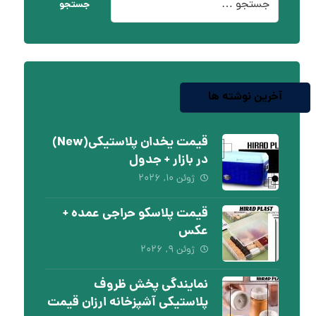
جستجو
آخرین نوشته ها
قیمت یخدان پلاستیکی(New)
در بازار + جدول
ژوئن ۱۰, ۲۰۲۶
قیمت پلاسکو حراجی عمده +
عکس
ژوئن ۹, ۲۰۲۶
نمایندگی پخش ظروف
پلاستیکی آشپزخانه ارزان قیمت