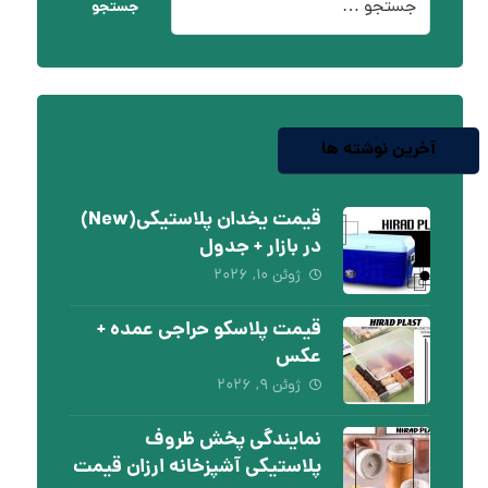
جستجو
آخرین نوشته ها
قیمت یخدان پلاستیکی(New)
در بازار + جدول
ژوئن ۱۰, ۲۰۲۶
قیمت پلاسکو حراجی عمده +
عکس
ژوئن ۹, ۲۰۲۶
نمایندگی پخش ظروف
پلاستیکی آشپزخانه ارزان قیمت