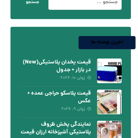
جستجو
آخرین نوشته ها
قیمت یخدان پلاستیکی(New)
در بازار + جدول
ژوئن ۱۰, ۲۰۲۶
قیمت پلاسکو حراجی عمده +
عکس
ژوئن ۹, ۲۰۲۶
نمایندگی پخش ظروف
پلاستیکی آشپزخانه ارزان قیمت