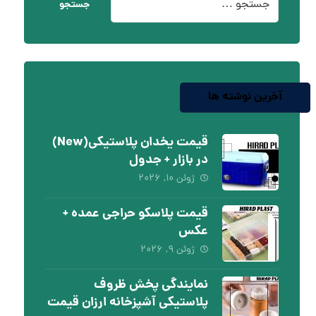
جستجو
آخرین نوشته ها
قیمت یخدان پلاستیکی(New)
در بازار + جدول
ژوئن ۱۰, ۲۰۲۶
قیمت پلاسکو حراجی عمده +
عکس
ژوئن ۹, ۲۰۲۶
نمایندگی پخش ظروف
پلاستیکی آشپزخانه ارزان قیمت