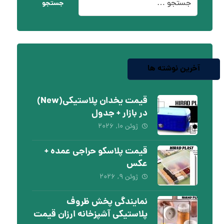
جستجو
آخرین نوشته ها
قیمت یخدان پلاستیکی(New)
در بازار + جدول
ژوئن ۱۰, ۲۰۲۶
قیمت پلاسکو حراجی عمده +
عکس
ژوئن ۹, ۲۰۲۶
نمایندگی پخش ظروف
پلاستیکی آشپزخانه ارزان قیمت