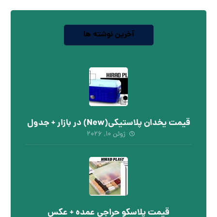
آخرین نوشته ها
قیمت یخدان پلاستیکی(New) در بازار + جدول
ژوئن ۱۰, ۲۰۲۶
قیمت پلاسکو حراجی عمده + عکس