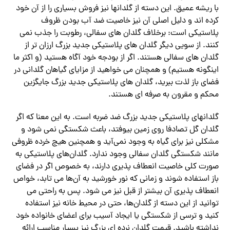
با ریشه عمیق. این دسته از گلدانها نیز فروش بسیاری را از آن خود
کرده اند و دلیل اصلی آن نیز خاصیت ضد آب بودن ظروف
پلاستیکی است: برخلاف گلدان های سفالی، رطوبت را جذب نمی
کنند. از سویی دیگر گلدان های پلاستیکی جدید بزرگ ارزان تر از
گلدان های سفالی هستند. اگر از بودجه خود آگاه هستید (و اکثر ما
اینگونه هستیم) و همچنان می خواهید از مزایای گیاهان گلدانی در
فضای باز لذت ببرید، گلدان های پلاستیکی جدید بزرگ جایگزین
محکم و مقرون به صرفه ای هستند.
گلدانهای پلاستیکی جدید بزرگ ضد ضربه است. به این معنا که اگر
گلدان گل تصادفا روی زمین بیوفتد، باعث شکستگی نمی شود و
مشکلی نیز برای گیاه به وجود نمی‌آید و همچنین هیچ خرده ظروفی
مانند شکستگی گلدان سفالی وجود ندارد. گلدان‌های پلاستیکی به
صورت کلی خاصیت انعطاف پذیری دارند، به خصوص اگر در فضای
باز استفاده شوند و زمانی که نور خورشید به آن‌ها می تابد، خواص
انعطاف پذیری آن بیشتر از قبل نیز می شود. پس به راحتی می
توانید از این دسته از گلدان‌ها، حتی در محیط خانه نیز استفاده
کنید و ترسی از شکستگی یا ایجاد آسیب برای اعضای خانواده خود
نداشته باشید. قیمت گلدان نرده ای بزرگ نیز بسیار مناسب ارائه