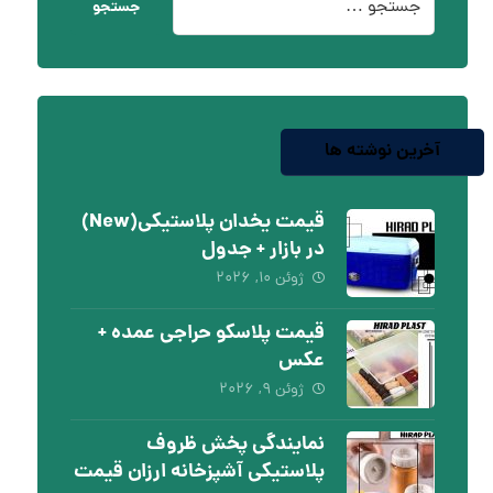
جستجو
آخرین نوشته ها
قیمت یخدان پلاستیکی(New)
در بازار + جدول
ژوئن ۱۰, ۲۰۲۶
قیمت پلاسکو حراجی عمده +
عکس
ژوئن ۹, ۲۰۲۶
نمایندگی پخش ظروف
پلاستیکی آشپزخانه ارزان قیمت