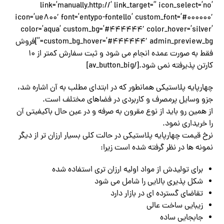
link=’manually,http://’ link_target=” icon_select=’no’
icon=’ue800′ font=’entypo-fontello’ custom_font=’#000000′
color=’aqua’ custom_bg=’#444444′ color_hover=’silver’
custom_bg_hover=’#444444′ admin_preview_bg=”]فروش
فقط به صورت عمده انجام می شود و ثبت سفارش کمتر از 10
کارتن پذیرفته نمی شود.[/av_button_big]
چهارپایه پلاستیکی همانطور که در ابتدای مطلب به آن اشاره شد،
جزو وسایل پرمصرف و کاربردی در فضاهای مختلف است.
از همین رو باید از نوع مقرون به صرفه و در عین حال باکیفیتی آن
را خریداری نمود.
نرخ قیمت چهارپایه پلاستیکی در حالت کلی بسیار ارزان تر از دیگر
نمونه ها در نظر گرفته شده است زیرا:
برای تولیدش از مواد اولیه ارزان تری استفاده شده
شکل پذیری بالایی را شامل می شود
تقاضای گسترده ای در بازار دارد
زیبایی ساخت عالی
جابجایی ساده