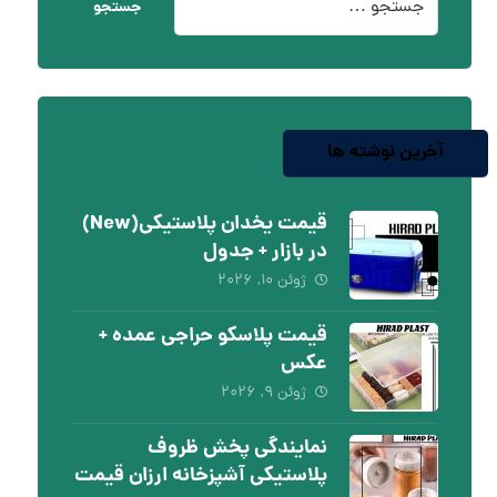
جستجو
آخرین نوشته ها
قیمت یخدان پلاستیکی(New)
در بازار + جدول
ژوئن ۱۰, ۲۰۲۶
قیمت پلاسکو حراجی عمده +
عکس
ژوئن ۹, ۲۰۲۶
نمایندگی پخش ظروف
پلاستیکی آشپزخانه ارزان قیمت