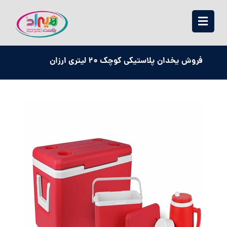
فروش یخدان پلاستیکی کوچک 20 لیتری ارزان