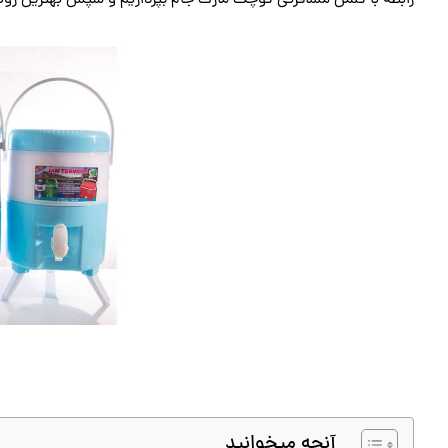
رابطه با کلمن مسافرتی کوچک مارک جام بپردازیم و سپس بهترین روش 
آنچه میخوانید