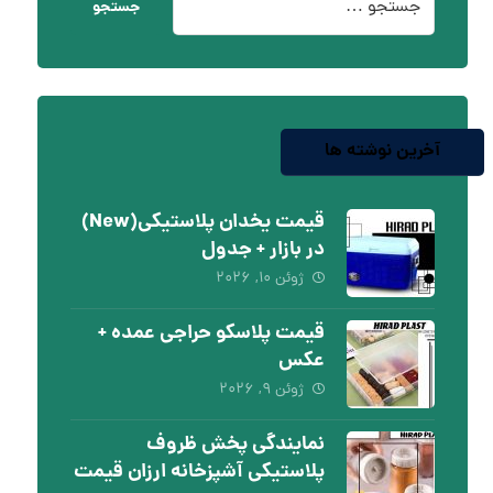
جستجو
آخرین نوشته ها
قیمت یخدان پلاستیکی(New)
در بازار + جدول
ژوئن ۱۰, ۲۰۲۶
قیمت پلاسکو حراجی عمده +
عکس
ژوئن ۹, ۲۰۲۶
نمایندگی پخش ظروف
پلاستیکی آشپزخانه ارزان قیمت