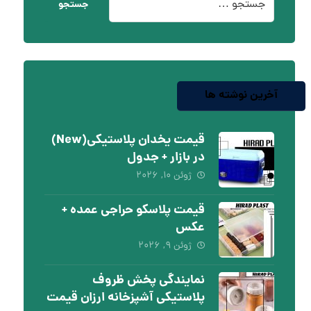
جستجو
آخرین نوشته ها
قیمت یخدان پلاستیکی(New)
در بازار + جدول
ژوئن ۱۰, ۲۰۲۶
قیمت پلاسکو حراجی عمده +
عکس
ژوئن ۹, ۲۰۲۶
نمایندگی پخش ظروف
پلاستیکی آشپزخانه ارزان قیمت