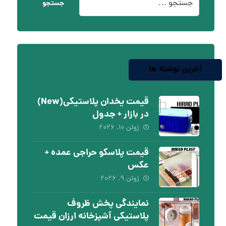
جستجو
آخرین نوشته ها
قیمت یخدان پلاستیکی(New)
در بازار + جدول
ژوئن ۱۰, ۲۰۲۶
قیمت پلاسکو حراجی عمده +
عکس
ژوئن ۹, ۲۰۲۶
نمایندگی پخش ظروف
پلاستیکی آشپزخانه ارزان قیمت