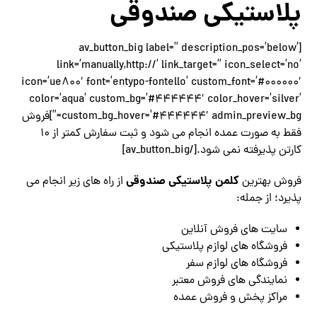
پلاستیکی صندوقی
[av_button_big label=” description_pos=’below’
link=’manually,http://’ link_target=” icon_select=’no’
icon=’ue800′ font=’entypo-fontello’ custom_font=’#000000′
color=’aqua’ custom_bg=’#444444′ color_hover=’silver’
custom_bg_hover=’#444444′ admin_preview_bg=”]فروش
فقط به صورت عمده انجام می شود و ثبت سفارش کمتر از 10
کارتن پذیرفته نمی شود.[/av_button_big]
کلمن پلاستیکی صندوقی
فروش بهترین
از راه های زیر انجام می
پذیرد؛ از جمله:
سایت های فروش آنلاین
فروشگاه های لوازم پلاستیکی
فروشگاه های لوازم سفر
نمایندگی های فروش معتبر
مراکز پخش و فروش عمده