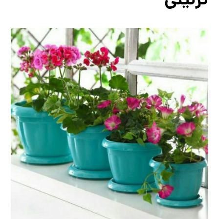
تزئینی