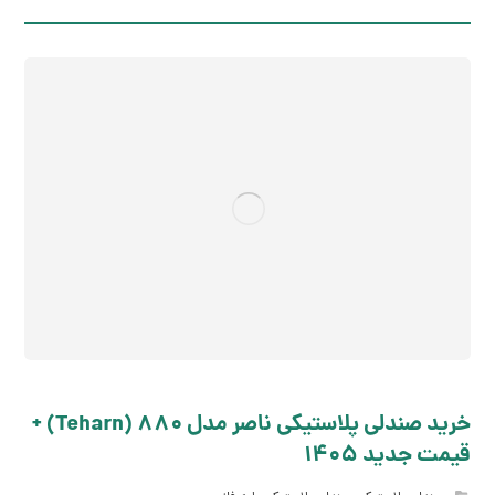
خرید صندلی پلاستیکی ناصر مدل 880 (Teharn) +
قیمت جدید 1405