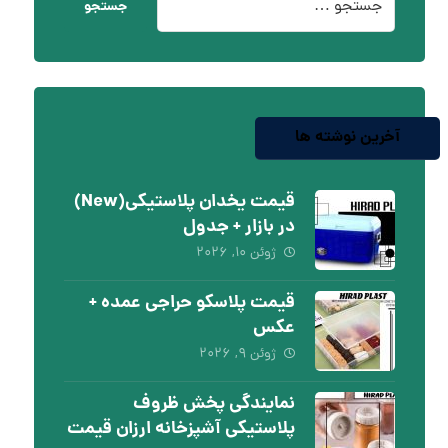
جستجو
آخرین نوشته ها
قیمت یخدان پلاستیکی(New)
در بازار + جدول
ژوئن ۱۰, ۲۰۲۶
قیمت پلاسکو حراجی عمده +
عکس
ژوئن ۹, ۲۰۲۶
نمایندگی پخش ظروف
پلاستیکی آشپزخانه ارزان قیمت