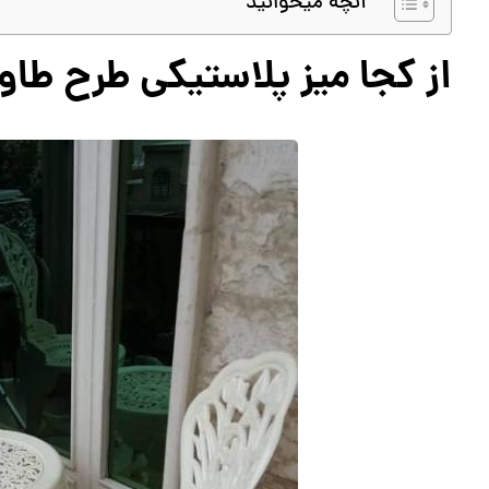
آنچه میخوانید
از کجا میز پلاستیکی طرح طا