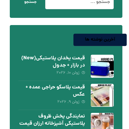
جستجو
آخرین نوشته ها
قیمت یخدان پلاستیکی(New)
در بازار + جدول
ژوئن ۱۰, ۲۰۲۶
قیمت پلاسکو حراجی عمده +
عکس
ژوئن ۹, ۲۰۲۶
نمایندگی پخش ظروف
پلاستیکی آشپزخانه ارزان قیمت