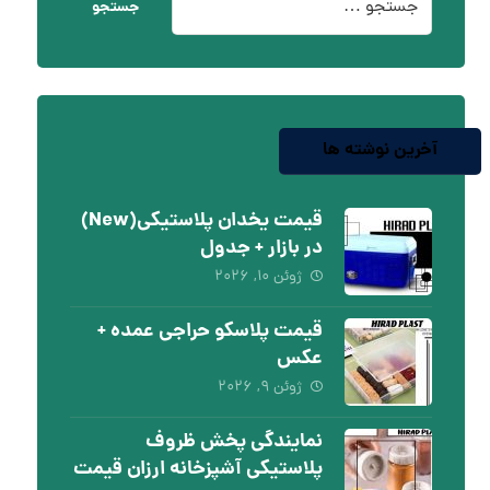
جستجو
آخرین نوشته ها
قیمت یخدان پلاستیکی(New)
در بازار + جدول
ژوئن ۱۰, ۲۰۲۶
قیمت پلاسکو حراجی عمده +
عکس
ژوئن ۹, ۲۰۲۶
نمایندگی پخش ظروف
پلاستیکی آشپزخانه ارزان قیمت