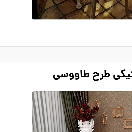
یکی طرح طاووسی