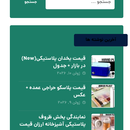
جستجو
آخرین نوشته ها
قیمت یخدان پلاستیکی(New)
در بازار + جدول
ژوئن ۱۰, ۲۰۲۶
قیمت پلاسکو حراجی عمده +
عکس
ژوئن ۹, ۲۰۲۶
نمایندگی پخش ظروف
پلاستیکی آشپزخانه ارزان قیمت