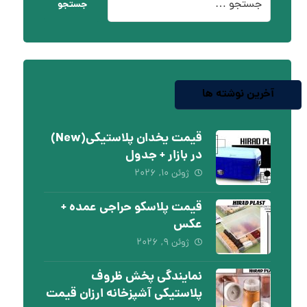
جستجو
آخرین نوشته ها
قیمت یخدان پلاستیکی(New)
در بازار + جدول
ژوئن ۱۰, ۲۰۲۶
قیمت پلاسکو حراجی عمده +
عکس
ژوئن ۹, ۲۰۲۶
نمایندگی پخش ظروف
پلاستیکی آشپزخانه ارزان قیمت